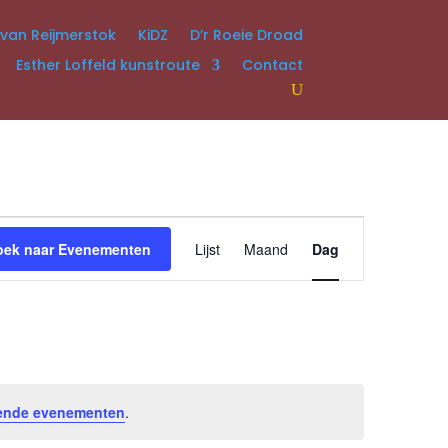
 van Reijmerstok
KiDZ
D’r Roeie Droad
Esther Loffeld kunstroute
Contact
Evenement
weergaven
oek naar Evenementen
Lijst
Maand
Dag
navigatie
ende evenementen
.