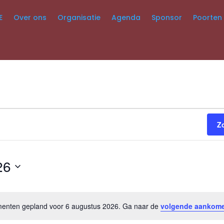
E
Over ons
Organisatie
Agenda
Sponsor
Poorten
Z
26
nten gepland voor 6 augustus 2026. Ga naar de
volgende aankom
Bericht