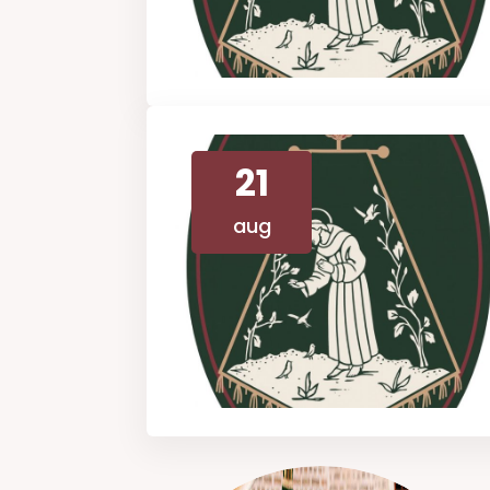
21
aug