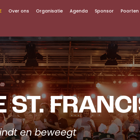
E
Over ons
Organisatie
Agenda
Sponsor
Poorten
 ST. FRANC
rbindt en beweegt