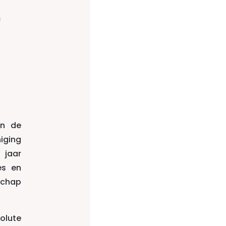
E
en de
iging
 jaar
es en
schap
olute