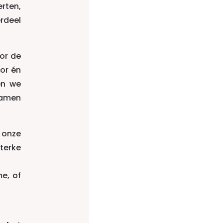
rten,
rdeel
or de
or én
en we
Samen
 onze
terke
me, of