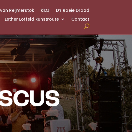
 van Reijmerstok
KiDZ
D’r Roeie Droad
Esther Loffeld kunstroute
Contact
ISCUS