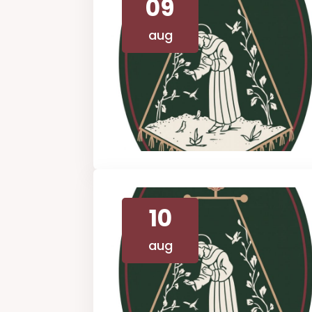
09
aug
10
aug