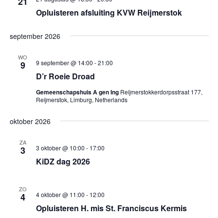
21
Opluisteren afsluiting KVW Reijmerstok
september 2026
WO
9 september @ 14:00
-
21:00
9
D’r Roeie Droad
Gemeenschapshuis A gen Ing
Reijmerstokkerdorpsstraat 177,
Reijmerstok, Limburg, Netherlands
oktober 2026
ZA
3 oktober @ 10:00
-
17:00
3
KiDZ dag 2026
ZO
4 oktober @ 11:00
-
12:00
4
Opluisteren H. mis St. Franciscus Kermis