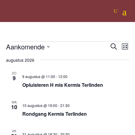
Evenementen
Evenem
Eve
Aankomende
Zoeken
Lijst
wee
Zoeken
Selecteer
nav
augustus 2026
en
een
weerge
datum.
ZO
navigati
9 augustus @ 11:00
-
12:00
9
Opluisteren H mis Kermis Terlinden
MA
10 augustus @ 19:00
-
21:30
10
Rondgang Kermis Terlinden
VR
21 augustus @ 18:30
-
20:30