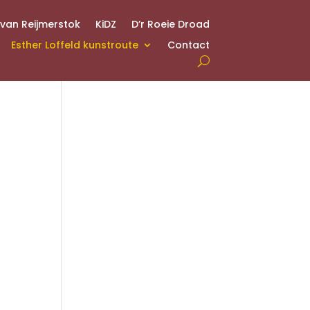
 van Reijmerstok
KiDZ
D’r Roeie Droad
Esther Loffeld kunstroute
Contact